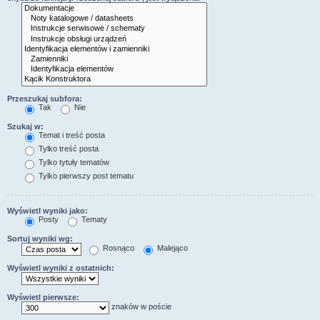
Przeszukaj subfora:
Tak
Nie
Szukaj w:
Temat i treść posta
Tylko treść posta
Tylko tytuły tematów
Tylko pierwszy post tematu
Wyświetl wyniki jako:
Posty
Tematy
Sortuj wyniki wg:
Rosnąco
Malejąco
Wyświetl wyniki z ostatnich:
Wyświetl pierwsze:
znaków w poście