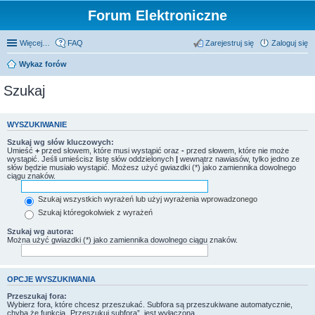
Forum Elektroniczne
Więcej…
FAQ
Zarejestruj się
Zaloguj się
Wykaz forów
Szukaj
WYSZUKIWANIE
Szukaj wg słów kluczowych:
Umieść
+
przed słowem, które musi wystąpić oraz
-
przed słowem, które nie może
wystąpić. Jeśli umieścisz listę słów oddzielonych
|
wewnątrz nawiasów, tylko jedno ze
słów będzie musiało wystąpić. Możesz użyć gwiazdki (*) jako zamiennika dowolnego
ciągu znaków.
Szukaj wszystkich wyrażeń lub użyj wyrażenia wprowadzonego
Szukaj któregokolwiek z wyrażeń
Szukaj wg autora:
Można użyć gwiazdki (*) jako zamiennika dowolnego ciągu znaków.
OPCJE WYSZUKIWANIA
Przeszukaj fora:
Wybierz fora, które chcesz przeszukać. Subfora są przeszukiwane automatycznie,
chyba że funkcja „Przeszukuj subfora”, jest wyłączona.