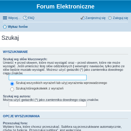
Forum Elektroniczne
Więcej…
FAQ
Zarejestruj się
Zaloguj się
Wykaz forów
Szukaj
WYSZUKIWANIE
Szukaj wg słów kluczowych:
Umieść
+
przed słowem, które musi wystąpić oraz
-
przed słowem, które nie może
wystąpić. Jeśli umieścisz listę słów oddzielonych
|
wewnątrz nawiasów, tylko jedno ze
słów będzie musiało wystąpić. Możesz użyć gwiazdki (*) jako zamiennika dowolnego
ciągu znaków.
Szukaj wszystkich wyrażeń lub użyj wyrażenia wprowadzonego
Szukaj któregokolwiek z wyrażeń
Szukaj wg autora:
Można użyć gwiazdki (*) jako zamiennika dowolnego ciągu znaków.
OPCJE WYSZUKIWANIA
Przeszukaj fora:
Wybierz fora, które chcesz przeszukać. Subfora są przeszukiwane automatycznie,
chyba że funkcja „Przeszukuj subfora”, jest wyłączona.