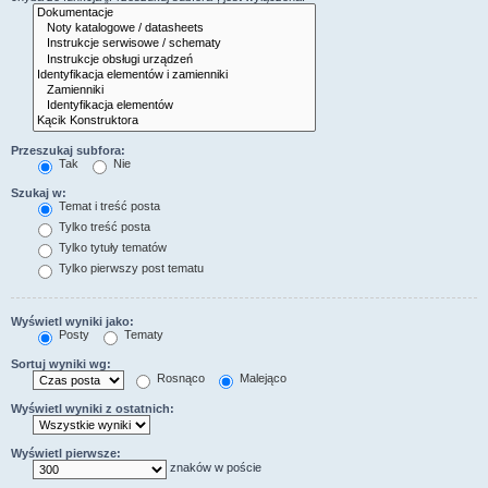
Przeszukaj subfora:
Tak
Nie
Szukaj w:
Temat i treść posta
Tylko treść posta
Tylko tytuły tematów
Tylko pierwszy post tematu
Wyświetl wyniki jako:
Posty
Tematy
Sortuj wyniki wg:
Rosnąco
Malejąco
Wyświetl wyniki z ostatnich:
Wyświetl pierwsze:
znaków w poście