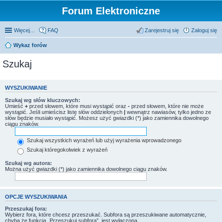
Forum Elektroniczne
Więcej…
FAQ
Zarejestruj się
Zaloguj się
Wykaz forów
Szukaj
WYSZUKIWANIE
Szukaj wg słów kluczowych:
Umieść
+
przed słowem, które musi wystąpić oraz
-
przed słowem, które nie może
wystąpić. Jeśli umieścisz listę słów oddzielonych
|
wewnątrz nawiasów, tylko jedno ze
słów będzie musiało wystąpić. Możesz użyć gwiazdki (*) jako zamiennika dowolnego
ciągu znaków.
Szukaj wszystkich wyrażeń lub użyj wyrażenia wprowadzonego
Szukaj któregokolwiek z wyrażeń
Szukaj wg autora:
Można użyć gwiazdki (*) jako zamiennika dowolnego ciągu znaków.
OPCJE WYSZUKIWANIA
Przeszukaj fora:
Wybierz fora, które chcesz przeszukać. Subfora są przeszukiwane automatycznie,
chyba że funkcja „Przeszukuj subfora”, jest wyłączona.