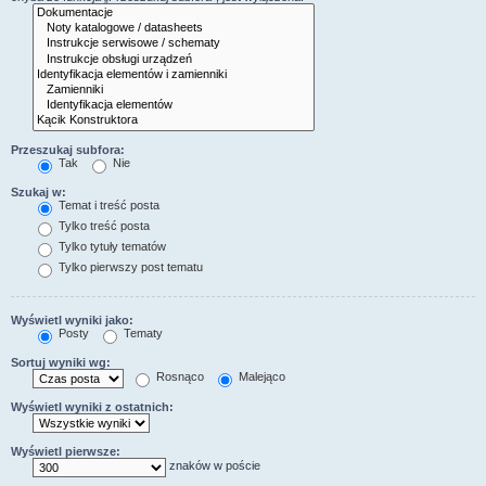
Przeszukaj subfora:
Tak
Nie
Szukaj w:
Temat i treść posta
Tylko treść posta
Tylko tytuły tematów
Tylko pierwszy post tematu
Wyświetl wyniki jako:
Posty
Tematy
Sortuj wyniki wg:
Rosnąco
Malejąco
Wyświetl wyniki z ostatnich:
Wyświetl pierwsze:
znaków w poście