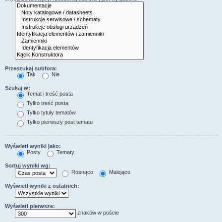
Przeszukaj subfora:
Tak
Nie
Szukaj w:
Temat i treść posta
Tylko treść posta
Tylko tytuły tematów
Tylko pierwszy post tematu
Wyświetl wyniki jako:
Posty
Tematy
Sortuj wyniki wg:
Rosnąco
Malejąco
Wyświetl wyniki z ostatnich:
Wyświetl pierwsze:
znaków w poście