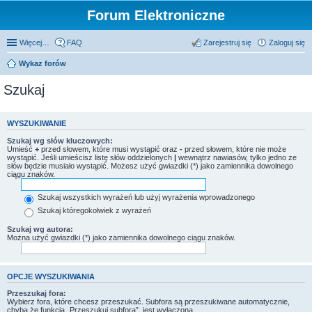
Forum Elektroniczne
Więcej…
FAQ
Zarejestruj się
Zaloguj się
Wykaz forów
Szukaj
WYSZUKIWANIE
Szukaj wg słów kluczowych:
Umieść
+
przed słowem, które musi wystąpić oraz
-
przed słowem, które nie może
wystąpić. Jeśli umieścisz listę słów oddzielonych
|
wewnątrz nawiasów, tylko jedno ze
słów będzie musiało wystąpić. Możesz użyć gwiazdki (*) jako zamiennika dowolnego
ciągu znaków.
Szukaj wszystkich wyrażeń lub użyj wyrażenia wprowadzonego
Szukaj któregokolwiek z wyrażeń
Szukaj wg autora:
Można użyć gwiazdki (*) jako zamiennika dowolnego ciągu znaków.
OPCJE WYSZUKIWANIA
Przeszukaj fora:
Wybierz fora, które chcesz przeszukać. Subfora są przeszukiwane automatycznie,
chyba że funkcja „Przeszukuj subfora”, jest wyłączona.