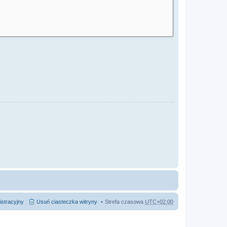
istracyjny
Usuń ciasteczka witryny
Strefa czasowa
UTC+02:00