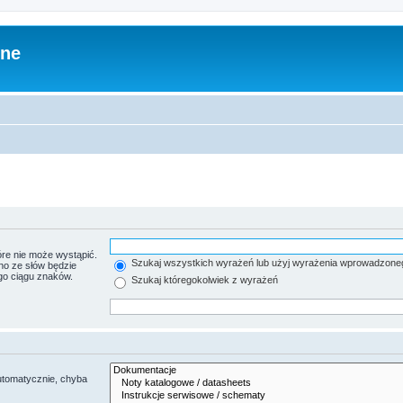
zne
re nie może wystąpić.
Szukaj wszystkich wyrażeń lub użyj wyrażenia wprowadzone
no ze słów będzie
go ciągu znaków.
Szukaj któregokolwiek z wyrażeń
utomatycznie, chyba