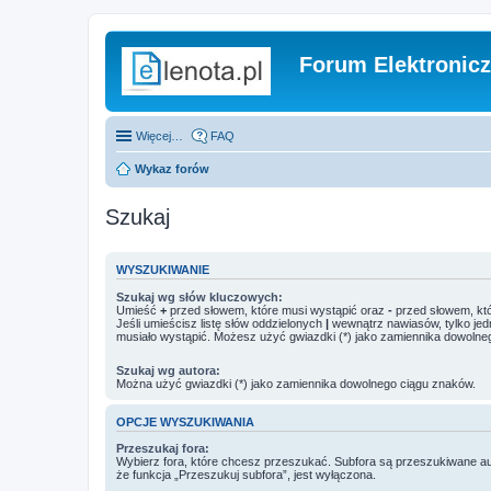
Forum Elektronic
Więcej…
FAQ
Wykaz forów
Szukaj
WYSZUKIWANIE
Szukaj wg słów kluczowych:
Umieść
+
przed słowem, które musi wystąpić oraz
-
przed słowem, któ
Jeśli umieścisz listę słów oddzielonych
|
wewnątrz nawiasów, tylko jed
musiało wystąpić. Możesz użyć gwiazdki (*) jako zamiennika dowolne
Szukaj wg autora:
Można użyć gwiazdki (*) jako zamiennika dowolnego ciągu znaków.
OPCJE WYSZUKIWANIA
Przeszukaj fora:
Wybierz fora, które chcesz przeszukać. Subfora są przeszukiwane a
że funkcja „Przeszukuj subfora”, jest wyłączona.