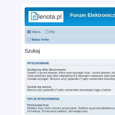
Forum Elektronic
Więcej…
FAQ
Wykaz forów
Szukaj
WYSZUKIWANIE
Szukaj wg słów kluczowych:
Umieść
+
przed słowem, które musi wystąpić oraz
-
przed słowem, któ
Jeśli umieścisz listę słów oddzielonych
|
wewnątrz nawiasów, tylko jed
musiało wystąpić. Możesz użyć gwiazdki (*) jako zamiennika dowolne
Szukaj wg autora:
Można użyć gwiazdki (*) jako zamiennika dowolnego ciągu znaków.
OPCJE WYSZUKIWANIA
Przeszukaj fora:
Wybierz fora, które chcesz przeszukać. Subfora są przeszukiwane a
że funkcja „Przeszukuj subfora”, jest wyłączona.