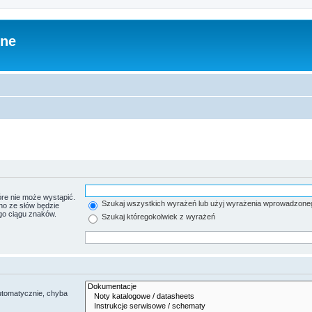
zne
re nie może wystąpić.
Szukaj wszystkich wyrażeń lub użyj wyrażenia wprowadzone
no ze słów będzie
go ciągu znaków.
Szukaj któregokolwiek z wyrażeń
utomatycznie, chyba