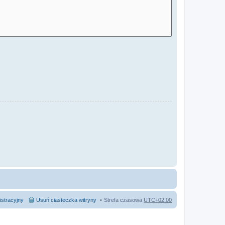
istracyjny
Usuń ciasteczka witryny
Strefa czasowa
UTC+02:00