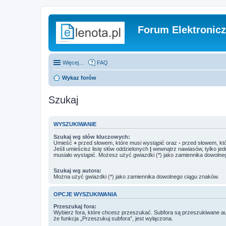
Forum Elektronic
Więcej…
FAQ
Wykaz forów
Szukaj
WYSZUKIWANIE
Szukaj wg słów kluczowych:
Umieść
+
przed słowem, które musi wystąpić oraz
-
przed słowem, któ
Jeśli umieścisz listę słów oddzielonych
|
wewnątrz nawiasów, tylko jed
musiało wystąpić. Możesz użyć gwiazdki (*) jako zamiennika dowolne
Szukaj wg autora:
Można użyć gwiazdki (*) jako zamiennika dowolnego ciągu znaków.
OPCJE WYSZUKIWANIA
Przeszukaj fora:
Wybierz fora, które chcesz przeszukać. Subfora są przeszukiwane a
że funkcja „Przeszukuj subfora”, jest wyłączona.