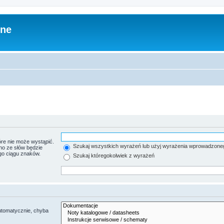
zne
re nie może wystąpić.
Szukaj wszystkich wyrażeń lub użyj wyrażenia wprowadzone
no ze słów będzie
go ciągu znaków.
Szukaj któregokolwiek z wyrażeń
utomatycznie, chyba