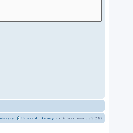
istracyjny
Usuń ciasteczka witryny
Strefa czasowa
UTC+02:00