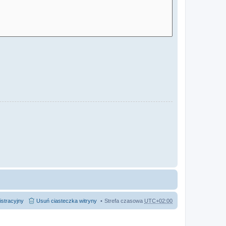
istracyjny
Usuń ciasteczka witryny
Strefa czasowa
UTC+02:00