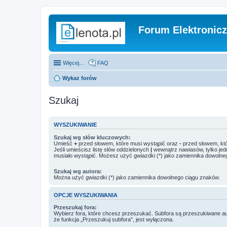
Forum Elektronic
Więcej…
FAQ
Wykaz forów
Szukaj
WYSZUKIWANIE
Szukaj wg słów kluczowych:
Umieść
+
przed słowem, które musi wystąpić oraz
-
przed słowem, któ
Jeśli umieścisz listę słów oddzielonych
|
wewnątrz nawiasów, tylko jed
musiało wystąpić. Możesz użyć gwiazdki (*) jako zamiennika dowolne
Szukaj wg autora:
Można użyć gwiazdki (*) jako zamiennika dowolnego ciągu znaków.
OPCJE WYSZUKIWANIA
Przeszukaj fora:
Wybierz fora, które chcesz przeszukać. Subfora są przeszukiwane a
że funkcja „Przeszukuj subfora”, jest wyłączona.