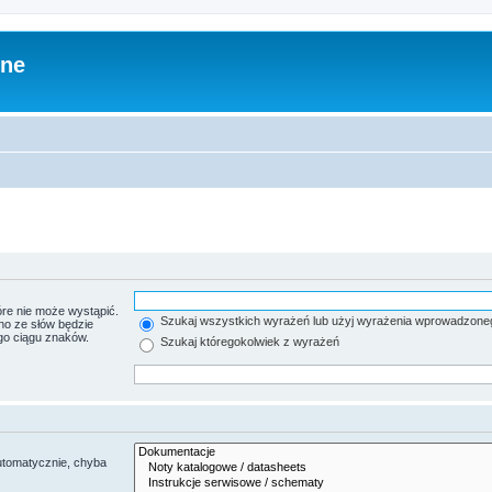
zne
re nie może wystąpić.
Szukaj wszystkich wyrażeń lub użyj wyrażenia wprowadzone
no ze słów będzie
go ciągu znaków.
Szukaj któregokolwiek z wyrażeń
utomatycznie, chyba