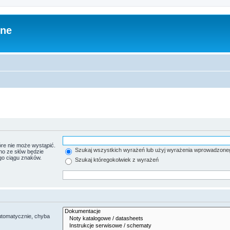
zne
re nie może wystąpić.
Szukaj wszystkich wyrażeń lub użyj wyrażenia wprowadzone
no ze słów będzie
go ciągu znaków.
Szukaj któregokolwiek z wyrażeń
utomatycznie, chyba