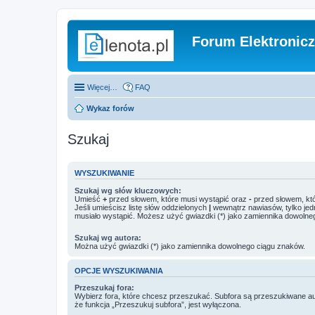
Forum Elektronic
Więcej…
FAQ
Wykaz forów
Szukaj
WYSZUKIWANIE
Szukaj wg słów kluczowych:
Umieść
+
przed słowem, które musi wystąpić oraz
-
przed słowem, któ
Jeśli umieścisz listę słów oddzielonych
|
wewnątrz nawiasów, tylko jed
musiało wystąpić. Możesz użyć gwiazdki (*) jako zamiennika dowolne
Szukaj wg autora:
Można użyć gwiazdki (*) jako zamiennika dowolnego ciągu znaków.
OPCJE WYSZUKIWANIA
Przeszukaj fora:
Wybierz fora, które chcesz przeszukać. Subfora są przeszukiwane a
że funkcja „Przeszukuj subfora”, jest wyłączona.