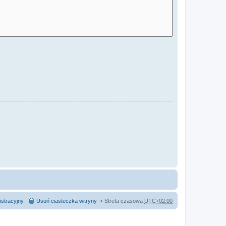
istracyjny
Usuń ciasteczka witryny
Strefa czasowa
UTC+02:00