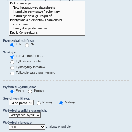
Przeszukaj subfora:
Tak
Nie
Szukaj w:
Temat i treść posta
Tylko treść posta
Tylko tytuły tematów
Tylko pierwszy post tematu
Wyświetl wyniki jako:
Posty
Tematy
Sortuj wyniki wg:
Rosnąco
Malejąco
Wyświetl wyniki z ostatnich:
Wyświetl pierwsze:
znaków w poście