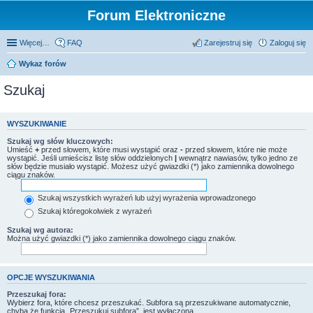
Forum Elektroniczne
Więcej…
FAQ
Zarejestruj się
Zaloguj się
Wykaz forów
Szukaj
WYSZUKIWANIE
Szukaj wg słów kluczowych:
Umieść
+
przed słowem, które musi wystąpić oraz
-
przed słowem, które nie może
wystąpić. Jeśli umieścisz listę słów oddzielonych
|
wewnątrz nawiasów, tylko jedno ze
słów będzie musiało wystąpić. Możesz użyć gwiazdki (*) jako zamiennika dowolnego
ciągu znaków.
Szukaj wszystkich wyrażeń lub użyj wyrażenia wprowadzonego
Szukaj któregokolwiek z wyrażeń
Szukaj wg autora:
Można użyć gwiazdki (*) jako zamiennika dowolnego ciągu znaków.
OPCJE WYSZUKIWANIA
Przeszukaj fora:
Wybierz fora, które chcesz przeszukać. Subfora są przeszukiwane automatycznie,
chyba że funkcja „Przeszukuj subfora”, jest wyłączona.