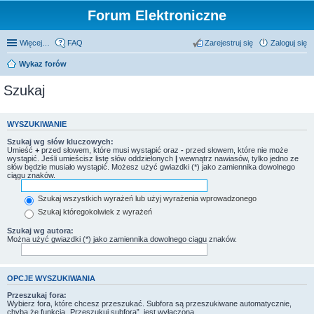
Forum Elektroniczne
Więcej…
FAQ
Zarejestruj się
Zaloguj się
Wykaz forów
Szukaj
WYSZUKIWANIE
Szukaj wg słów kluczowych:
Umieść
+
przed słowem, które musi wystąpić oraz
-
przed słowem, które nie może
wystąpić. Jeśli umieścisz listę słów oddzielonych
|
wewnątrz nawiasów, tylko jedno ze
słów będzie musiało wystąpić. Możesz użyć gwiazdki (*) jako zamiennika dowolnego
ciągu znaków.
Szukaj wszystkich wyrażeń lub użyj wyrażenia wprowadzonego
Szukaj któregokolwiek z wyrażeń
Szukaj wg autora:
Można użyć gwiazdki (*) jako zamiennika dowolnego ciągu znaków.
OPCJE WYSZUKIWANIA
Przeszukaj fora:
Wybierz fora, które chcesz przeszukać. Subfora są przeszukiwane automatycznie,
chyba że funkcja „Przeszukuj subfora”, jest wyłączona.