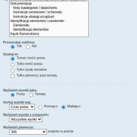
Przeszukaj subfora:
Tak
Nie
Szukaj w:
Temat i treść posta
Tylko treść posta
Tylko tytuły tematów
Tylko pierwszy post tematu
Wyświetl wyniki jako:
Posty
Tematy
Sortuj wyniki wg:
Rosnąco
Malejąco
Wyświetl wyniki z ostatnich:
Wyświetl pierwsze:
znaków w poście