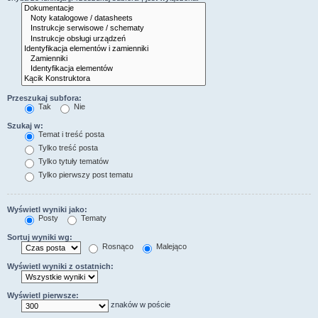
Przeszukaj subfora:
Tak
Nie
Szukaj w:
Temat i treść posta
Tylko treść posta
Tylko tytuły tematów
Tylko pierwszy post tematu
Wyświetl wyniki jako:
Posty
Tematy
Sortuj wyniki wg:
Rosnąco
Malejąco
Wyświetl wyniki z ostatnich:
Wyświetl pierwsze:
znaków w poście