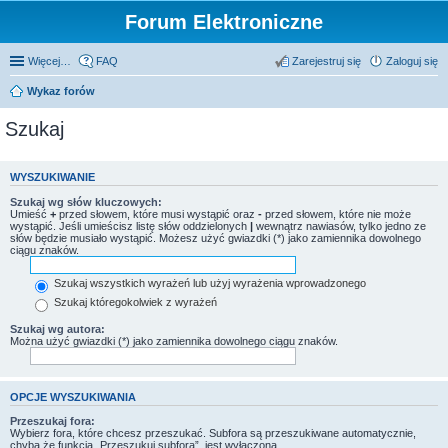
Forum Elektroniczne
Więcej…
FAQ
Zarejestruj się
Zaloguj się
Wykaz forów
Szukaj
WYSZUKIWANIE
Szukaj wg słów kluczowych:
Umieść
+
przed słowem, które musi wystąpić oraz
-
przed słowem, które nie może
wystąpić. Jeśli umieścisz listę słów oddzielonych
|
wewnątrz nawiasów, tylko jedno ze
słów będzie musiało wystąpić. Możesz użyć gwiazdki (*) jako zamiennika dowolnego
ciągu znaków.
Szukaj wszystkich wyrażeń lub użyj wyrażenia wprowadzonego
Szukaj któregokolwiek z wyrażeń
Szukaj wg autora:
Można użyć gwiazdki (*) jako zamiennika dowolnego ciągu znaków.
OPCJE WYSZUKIWANIA
Przeszukaj fora:
Wybierz fora, które chcesz przeszukać. Subfora są przeszukiwane automatycznie,
chyba że funkcja „Przeszukuj subfora”, jest wyłączona.