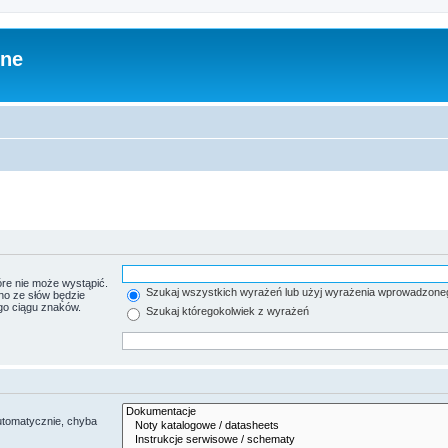
zne
re nie może wystąpić.
Szukaj wszystkich wyrażeń lub użyj wyrażenia wprowadzone
no ze słów będzie
go ciągu znaków.
Szukaj któregokolwiek z wyrażeń
utomatycznie, chyba