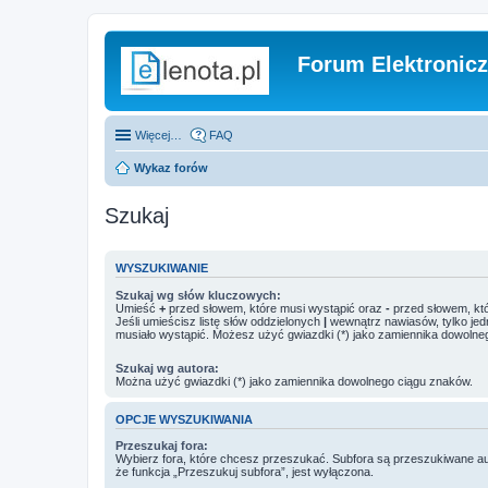
Forum Elektronic
Więcej…
FAQ
Wykaz forów
Szukaj
WYSZUKIWANIE
Szukaj wg słów kluczowych:
Umieść
+
przed słowem, które musi wystąpić oraz
-
przed słowem, któ
Jeśli umieścisz listę słów oddzielonych
|
wewnątrz nawiasów, tylko jed
musiało wystąpić. Możesz użyć gwiazdki (*) jako zamiennika dowolne
Szukaj wg autora:
Można użyć gwiazdki (*) jako zamiennika dowolnego ciągu znaków.
OPCJE WYSZUKIWANIA
Przeszukaj fora:
Wybierz fora, które chcesz przeszukać. Subfora są przeszukiwane a
że funkcja „Przeszukuj subfora”, jest wyłączona.