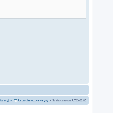
istracyjny
Usuń ciasteczka witryny
Strefa czasowa
UTC+02:00