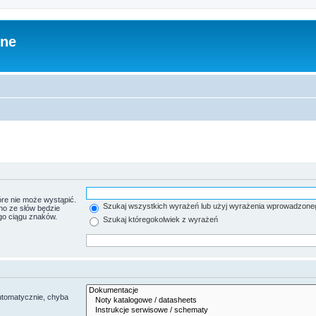
zne
re nie może wystąpić.
Szukaj wszystkich wyrażeń lub użyj wyrażenia wprowadzone
no ze słów będzie
go ciągu znaków.
Szukaj któregokolwiek z wyrażeń
utomatycznie, chyba