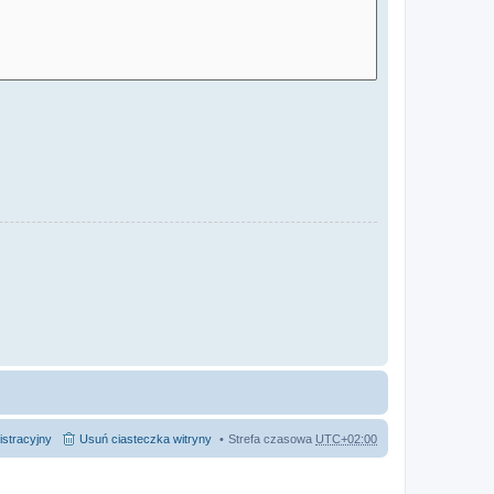
istracyjny
Usuń ciasteczka witryny
Strefa czasowa
UTC+02:00