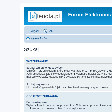
Forum Elektronic
Więcej…
FAQ
Wykaz forów
Szukaj
WYSZUKIWANIE
Szukaj wg słów kluczowych:
Umieść
+
przed słowem, które musi wystąpić oraz
-
przed słowem, któ
Jeśli umieścisz listę słów oddzielonych
|
wewnątrz nawiasów, tylko jed
musiało wystąpić. Możesz użyć gwiazdki (*) jako zamiennika dowolne
Szukaj wg autora:
Można użyć gwiazdki (*) jako zamiennika dowolnego ciągu znaków.
OPCJE WYSZUKIWANIA
Przeszukaj fora:
Wybierz fora, które chcesz przeszukać. Subfora są przeszukiwane a
że funkcja „Przeszukuj subfora”, jest wyłączona.