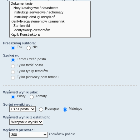
Przeszukaj subfora:
Tak
Nie
Szukaj w:
Temat i treść posta
Tylko treść posta
Tylko tytuły tematów
Tylko pierwszy post tematu
Wyświetl wyniki jako:
Posty
Tematy
Sortuj wyniki wg:
Rosnąco
Malejąco
Wyświetl wyniki z ostatnich:
Wyświetl pierwsze:
znaków w poście