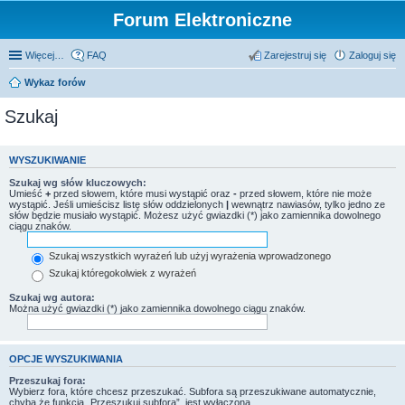
Forum Elektroniczne
Więcej…
FAQ
Zarejestruj się
Zaloguj się
Wykaz forów
Szukaj
WYSZUKIWANIE
Szukaj wg słów kluczowych:
Umieść
+
przed słowem, które musi wystąpić oraz
-
przed słowem, które nie może
wystąpić. Jeśli umieścisz listę słów oddzielonych
|
wewnątrz nawiasów, tylko jedno ze
słów będzie musiało wystąpić. Możesz użyć gwiazdki (*) jako zamiennika dowolnego
ciągu znaków.
Szukaj wszystkich wyrażeń lub użyj wyrażenia wprowadzonego
Szukaj któregokolwiek z wyrażeń
Szukaj wg autora:
Można użyć gwiazdki (*) jako zamiennika dowolnego ciągu znaków.
OPCJE WYSZUKIWANIA
Przeszukaj fora:
Wybierz fora, które chcesz przeszukać. Subfora są przeszukiwane automatycznie,
chyba że funkcja „Przeszukuj subfora”, jest wyłączona.