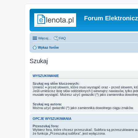
Forum Elektronic
Więcej…
FAQ
Wykaz forów
Szukaj
WYSZUKIWANIE
Szukaj wg słów kluczowych:
Umieść
+
przed słowem, które musi wystąpić oraz
-
przed słowem, któ
Jeśli umieścisz listę słów oddzielonych
|
wewnątrz nawiasów, tylko jed
musiało wystąpić. Możesz użyć gwiazdki (*) jako zamiennika dowolne
Szukaj wg autora:
Można użyć gwiazdki (*) jako zamiennika dowolnego ciągu znaków.
OPCJE WYSZUKIWANIA
Przeszukaj fora:
Wybierz fora, które chcesz przeszukać. Subfora są przeszukiwane a
że funkcja „Przeszukuj subfora”, jest wyłączona.