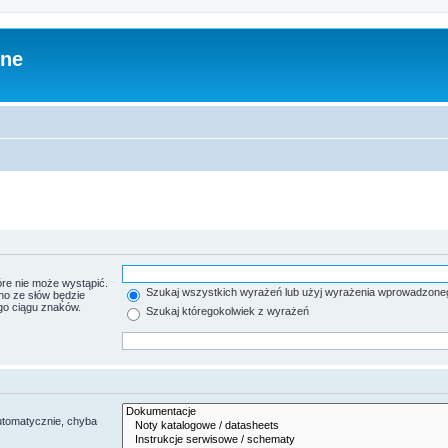
zne
re nie może wystąpić.
Szukaj wszystkich wyrażeń lub użyj wyrażenia wprowadzone
no ze słów będzie
go ciągu znaków.
Szukaj któregokolwiek z wyrażeń
utomatycznie, chyba