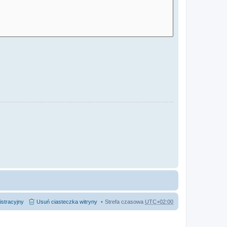
istracyjny
Usuń ciasteczka witryny
Strefa czasowa
UTC+02:00