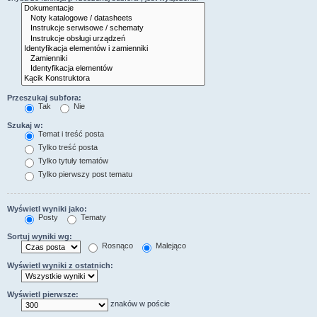
Przeszukaj subfora:
Tak
Nie
Szukaj w:
Temat i treść posta
Tylko treść posta
Tylko tytuły tematów
Tylko pierwszy post tematu
Wyświetl wyniki jako:
Posty
Tematy
Sortuj wyniki wg:
Rosnąco
Malejąco
Wyświetl wyniki z ostatnich:
Wyświetl pierwsze:
znaków w poście