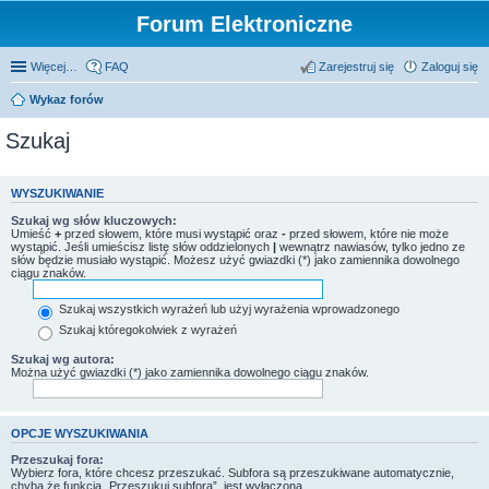
Forum Elektroniczne
Więcej…
FAQ
Zarejestruj się
Zaloguj się
Wykaz forów
Szukaj
WYSZUKIWANIE
Szukaj wg słów kluczowych:
Umieść
+
przed słowem, które musi wystąpić oraz
-
przed słowem, które nie może
wystąpić. Jeśli umieścisz listę słów oddzielonych
|
wewnątrz nawiasów, tylko jedno ze
słów będzie musiało wystąpić. Możesz użyć gwiazdki (*) jako zamiennika dowolnego
ciągu znaków.
Szukaj wszystkich wyrażeń lub użyj wyrażenia wprowadzonego
Szukaj któregokolwiek z wyrażeń
Szukaj wg autora:
Można użyć gwiazdki (*) jako zamiennika dowolnego ciągu znaków.
OPCJE WYSZUKIWANIA
Przeszukaj fora:
Wybierz fora, które chcesz przeszukać. Subfora są przeszukiwane automatycznie,
chyba że funkcja „Przeszukuj subfora”, jest wyłączona.