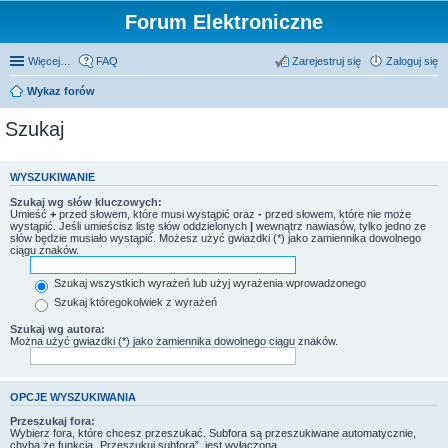
Forum Elektroniczne
Więcej…
FAQ
Zarejestruj się
Zaloguj się
Wykaz forów
Szukaj
WYSZUKIWANIE
Szukaj wg słów kluczowych:
Umieść
+
przed słowem, które musi wystąpić oraz
-
przed słowem, które nie może
wystąpić. Jeśli umieścisz listę słów oddzielonych
|
wewnątrz nawiasów, tylko jedno ze
słów będzie musiało wystąpić. Możesz użyć gwiazdki (*) jako zamiennika dowolnego
ciągu znaków.
Szukaj wszystkich wyrażeń lub użyj wyrażenia wprowadzonego
Szukaj któregokolwiek z wyrażeń
Szukaj wg autora:
Można użyć gwiazdki (*) jako zamiennika dowolnego ciągu znaków.
OPCJE WYSZUKIWANIA
Przeszukaj fora:
Wybierz fora, które chcesz przeszukać. Subfora są przeszukiwane automatycznie,
chyba że funkcja „Przeszukuj subfora”, jest wyłączona.