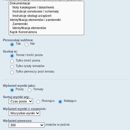
Przeszukaj subfora:
Tak
Nie
Szukaj w:
Temat i treść posta
Tylko treść posta
Tylko tytuły tematów
Tylko pierwszy post tematu
Wyświetl wyniki jako:
Posty
Tematy
Sortuj wyniki wg:
Rosnąco
Malejąco
Wyświetl wyniki z ostatnich:
Wyświetl pierwsze:
znaków w poście