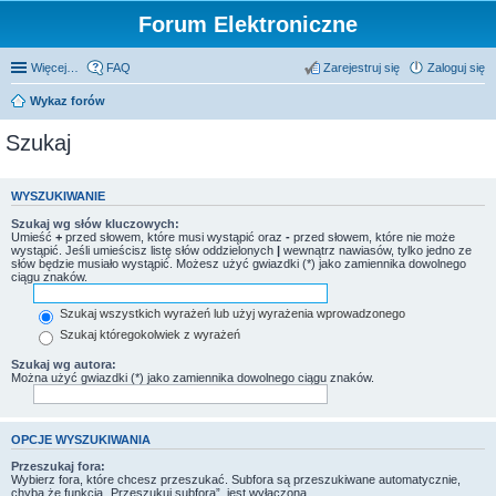
Forum Elektroniczne
Więcej…
FAQ
Zarejestruj się
Zaloguj się
Wykaz forów
Szukaj
WYSZUKIWANIE
Szukaj wg słów kluczowych:
Umieść
+
przed słowem, które musi wystąpić oraz
-
przed słowem, które nie może
wystąpić. Jeśli umieścisz listę słów oddzielonych
|
wewnątrz nawiasów, tylko jedno ze
słów będzie musiało wystąpić. Możesz użyć gwiazdki (*) jako zamiennika dowolnego
ciągu znaków.
Szukaj wszystkich wyrażeń lub użyj wyrażenia wprowadzonego
Szukaj któregokolwiek z wyrażeń
Szukaj wg autora:
Można użyć gwiazdki (*) jako zamiennika dowolnego ciągu znaków.
OPCJE WYSZUKIWANIA
Przeszukaj fora:
Wybierz fora, które chcesz przeszukać. Subfora są przeszukiwane automatycznie,
chyba że funkcja „Przeszukuj subfora”, jest wyłączona.