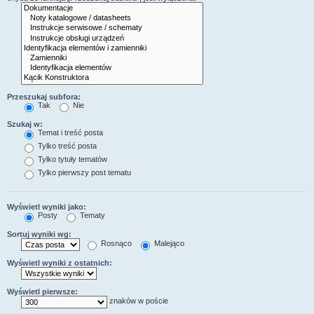
Przeszukaj subfora:
Tak
Nie
Szukaj w:
Temat i treść posta
Tylko treść posta
Tylko tytuły tematów
Tylko pierwszy post tematu
Wyświetl wyniki jako:
Posty
Tematy
Sortuj wyniki wg:
Rosnąco
Malejąco
Wyświetl wyniki z ostatnich:
Wyświetl pierwsze:
znaków w poście