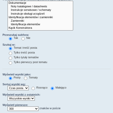
Przeszukaj subfora:
Tak
Nie
Szukaj w:
Temat i treść posta
Tylko treść posta
Tylko tytuły tematów
Tylko pierwszy post tematu
Wyświetl wyniki jako:
Posty
Tematy
Sortuj wyniki wg:
Rosnąco
Malejąco
Wyświetl wyniki z ostatnich:
Wyświetl pierwsze:
znaków w poście