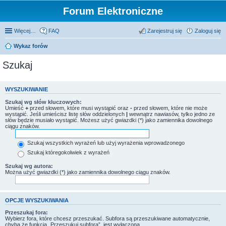
Forum Elektroniczne
Więcej…
FAQ
Zarejestruj się
Zaloguj się
Wykaz forów
Szukaj
WYSZUKIWANIE
Szukaj wg słów kluczowych:
Umieść
+
przed słowem, które musi wystąpić oraz
-
przed słowem, które nie może
wystąpić. Jeśli umieścisz listę słów oddzielonych
|
wewnątrz nawiasów, tylko jedno ze
słów będzie musiało wystąpić. Możesz użyć gwiazdki (*) jako zamiennika dowolnego
ciągu znaków.
Szukaj wszystkich wyrażeń lub użyj wyrażenia wprowadzonego
Szukaj któregokolwiek z wyrażeń
Szukaj wg autora:
Można użyć gwiazdki (*) jako zamiennika dowolnego ciągu znaków.
OPCJE WYSZUKIWANIA
Przeszukaj fora:
Wybierz fora, które chcesz przeszukać. Subfora są przeszukiwane automatycznie,
chyba że funkcja „Przeszukuj subfora”, jest wyłączona.