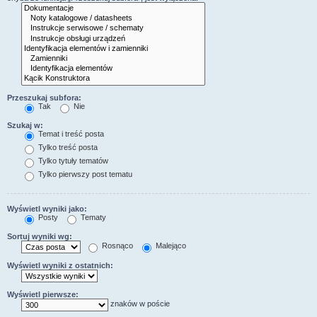
Przeszukaj subfora:
Tak
Nie
Szukaj w:
Temat i treść posta
Tylko treść posta
Tylko tytuły tematów
Tylko pierwszy post tematu
Wyświetl wyniki jako:
Posty
Tematy
Sortuj wyniki wg:
Rosnąco
Malejąco
Wyświetl wyniki z ostatnich:
Wyświetl pierwsze:
znaków w poście