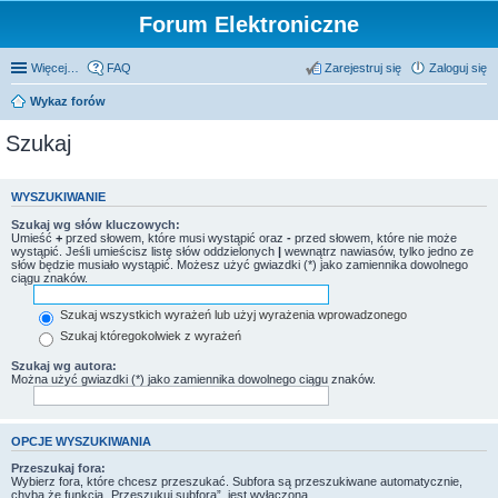
Forum Elektroniczne
Więcej…
FAQ
Zarejestruj się
Zaloguj się
Wykaz forów
Szukaj
WYSZUKIWANIE
Szukaj wg słów kluczowych:
Umieść
+
przed słowem, które musi wystąpić oraz
-
przed słowem, które nie może
wystąpić. Jeśli umieścisz listę słów oddzielonych
|
wewnątrz nawiasów, tylko jedno ze
słów będzie musiało wystąpić. Możesz użyć gwiazdki (*) jako zamiennika dowolnego
ciągu znaków.
Szukaj wszystkich wyrażeń lub użyj wyrażenia wprowadzonego
Szukaj któregokolwiek z wyrażeń
Szukaj wg autora:
Można użyć gwiazdki (*) jako zamiennika dowolnego ciągu znaków.
OPCJE WYSZUKIWANIA
Przeszukaj fora:
Wybierz fora, które chcesz przeszukać. Subfora są przeszukiwane automatycznie,
chyba że funkcja „Przeszukuj subfora”, jest wyłączona.