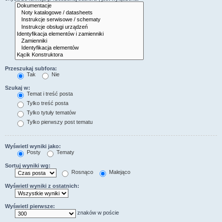
Przeszukaj subfora:
Tak
Nie
Szukaj w:
Temat i treść posta
Tylko treść posta
Tylko tytuły tematów
Tylko pierwszy post tematu
Wyświetl wyniki jako:
Posty
Tematy
Sortuj wyniki wg:
Rosnąco
Malejąco
Wyświetl wyniki z ostatnich:
Wyświetl pierwsze:
znaków w poście