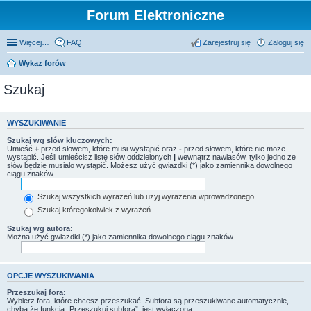
Forum Elektroniczne
Więcej…
FAQ
Zarejestruj się
Zaloguj się
Wykaz forów
Szukaj
WYSZUKIWANIE
Szukaj wg słów kluczowych:
Umieść
+
przed słowem, które musi wystąpić oraz
-
przed słowem, które nie może
wystąpić. Jeśli umieścisz listę słów oddzielonych
|
wewnątrz nawiasów, tylko jedno ze
słów będzie musiało wystąpić. Możesz użyć gwiazdki (*) jako zamiennika dowolnego
ciągu znaków.
Szukaj wszystkich wyrażeń lub użyj wyrażenia wprowadzonego
Szukaj któregokolwiek z wyrażeń
Szukaj wg autora:
Można użyć gwiazdki (*) jako zamiennika dowolnego ciągu znaków.
OPCJE WYSZUKIWANIA
Przeszukaj fora:
Wybierz fora, które chcesz przeszukać. Subfora są przeszukiwane automatycznie,
chyba że funkcja „Przeszukuj subfora”, jest wyłączona.