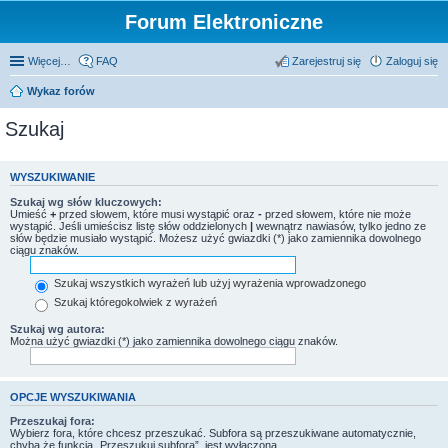
Forum Elektroniczne
Więcej…
FAQ
Zarejestruj się
Zaloguj się
Wykaz forów
Szukaj
WYSZUKIWANIE
Szukaj wg słów kluczowych:
Umieść
+
przed słowem, które musi wystąpić oraz
-
przed słowem, które nie może
wystąpić. Jeśli umieścisz listę słów oddzielonych
|
wewnątrz nawiasów, tylko jedno ze
słów będzie musiało wystąpić. Możesz użyć gwiazdki (*) jako zamiennika dowolnego
ciągu znaków.
Szukaj wszystkich wyrażeń lub użyj wyrażenia wprowadzonego
Szukaj któregokolwiek z wyrażeń
Szukaj wg autora:
Można użyć gwiazdki (*) jako zamiennika dowolnego ciągu znaków.
OPCJE WYSZUKIWANIA
Przeszukaj fora:
Wybierz fora, które chcesz przeszukać. Subfora są przeszukiwane automatycznie,
chyba że funkcja „Przeszukuj subfora”, jest wyłączona.