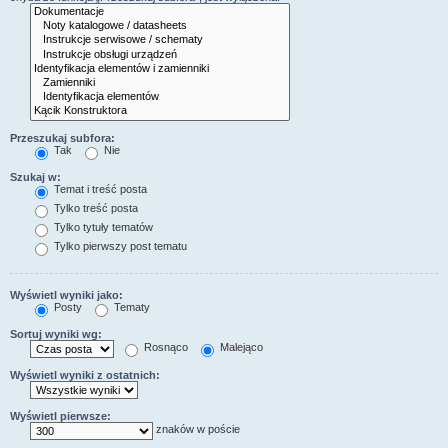
Przeszukaj subfora:
Tak
Nie
Szukaj w:
Temat i treść posta
Tylko treść posta
Tylko tytuły tematów
Tylko pierwszy post tematu
Wyświetl wyniki jako:
Posty
Tematy
Sortuj wyniki wg:
Rosnąco
Malejąco
Wyświetl wyniki z ostatnich:
Wyświetl pierwsze:
znaków w poście