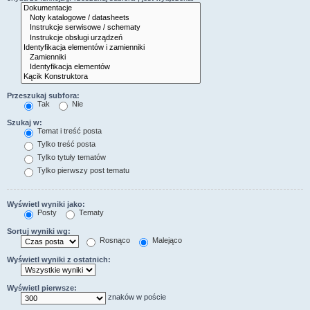
Przeszukaj subfora:
Tak
Nie
Szukaj w:
Temat i treść posta
Tylko treść posta
Tylko tytuły tematów
Tylko pierwszy post tematu
Wyświetl wyniki jako:
Posty
Tematy
Sortuj wyniki wg:
Rosnąco
Malejąco
Wyświetl wyniki z ostatnich:
Wyświetl pierwsze:
znaków w poście