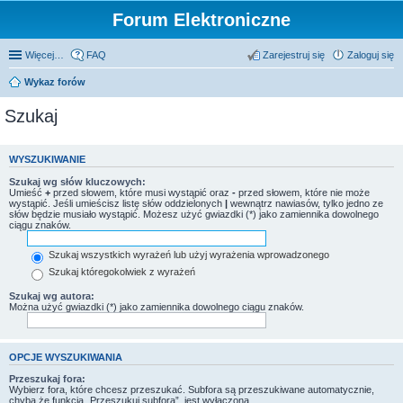
Forum Elektroniczne
Więcej…
FAQ
Zarejestruj się
Zaloguj się
Wykaz forów
Szukaj
WYSZUKIWANIE
Szukaj wg słów kluczowych:
Umieść
+
przed słowem, które musi wystąpić oraz
-
przed słowem, które nie może
wystąpić. Jeśli umieścisz listę słów oddzielonych
|
wewnątrz nawiasów, tylko jedno ze
słów będzie musiało wystąpić. Możesz użyć gwiazdki (*) jako zamiennika dowolnego
ciągu znaków.
Szukaj wszystkich wyrażeń lub użyj wyrażenia wprowadzonego
Szukaj któregokolwiek z wyrażeń
Szukaj wg autora:
Można użyć gwiazdki (*) jako zamiennika dowolnego ciągu znaków.
OPCJE WYSZUKIWANIA
Przeszukaj fora:
Wybierz fora, które chcesz przeszukać. Subfora są przeszukiwane automatycznie,
chyba że funkcja „Przeszukuj subfora”, jest wyłączona.