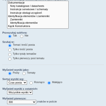
Przeszukaj subfora:
Tak
Nie
Szukaj w:
Temat i treść posta
Tylko treść posta
Tylko tytuły tematów
Tylko pierwszy post tematu
Wyświetl wyniki jako:
Posty
Tematy
Sortuj wyniki wg:
Rosnąco
Malejąco
Wyświetl wyniki z ostatnich:
Wyświetl pierwsze:
znaków w poście