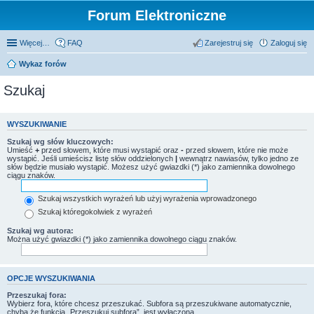
Forum Elektroniczne
Więcej…
FAQ
Zarejestruj się
Zaloguj się
Wykaz forów
Szukaj
WYSZUKIWANIE
Szukaj wg słów kluczowych:
Umieść
+
przed słowem, które musi wystąpić oraz
-
przed słowem, które nie może
wystąpić. Jeśli umieścisz listę słów oddzielonych
|
wewnątrz nawiasów, tylko jedno ze
słów będzie musiało wystąpić. Możesz użyć gwiazdki (*) jako zamiennika dowolnego
ciągu znaków.
Szukaj wszystkich wyrażeń lub użyj wyrażenia wprowadzonego
Szukaj któregokolwiek z wyrażeń
Szukaj wg autora:
Można użyć gwiazdki (*) jako zamiennika dowolnego ciągu znaków.
OPCJE WYSZUKIWANIA
Przeszukaj fora:
Wybierz fora, które chcesz przeszukać. Subfora są przeszukiwane automatycznie,
chyba że funkcja „Przeszukuj subfora”, jest wyłączona.