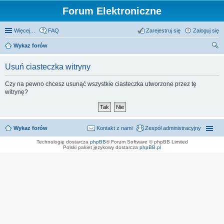
Forum Elektroniczne
Więcej…
FAQ
Zarejestruj się
Zaloguj się
Wykaz forów
zu
Usuń ciasteczka witryny
kaj
Czy na pewno chcesz usunąć wszystkie ciasteczka utworzone przez tę
witrynę?
Wykaz forów
Kontakt z nami
Zespół administracyjny
Technologię dostarcza
phpBB
® Forum Software © phpBB Limited
Polski pakiet językowy dostarcza
phpBB.pl