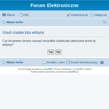
Forum Elektroniczne
Więcej…
FAQ
Zarejestruj się
Zaloguj się
Wykaz forów
zu
Usuń ciasteczka witryny
kaj
Czy na pewno chcesz usunąć wszystkie ciasteczka utworzone przez tę
witrynę?
Wykaz forów
Kontakt z nami
Zespół administracyjny
Technologię dostarcza
phpBB
® Forum Software © phpBB Limited
Polski pakiet językowy dostarcza
phpBB.pl