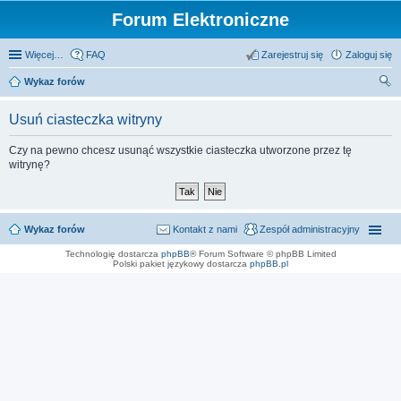
Forum Elektroniczne
Więcej…
FAQ
Zarejestruj się
Zaloguj się
Wykaz forów
zu
Usuń ciasteczka witryny
kaj
Czy na pewno chcesz usunąć wszystkie ciasteczka utworzone przez tę
witrynę?
Wykaz forów
Kontakt z nami
Zespół administracyjny
Technologię dostarcza
phpBB
® Forum Software © phpBB Limited
Polski pakiet językowy dostarcza
phpBB.pl