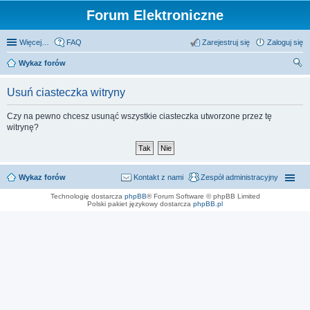
Forum Elektroniczne
Więcej…
FAQ
Zarejestruj się
Zaloguj się
Wykaz forów
zu
Usuń ciasteczka witryny
kaj
Czy na pewno chcesz usunąć wszystkie ciasteczka utworzone przez tę
witrynę?
Wykaz forów
Kontakt z nami
Zespół administracyjny
Technologię dostarcza
phpBB
® Forum Software © phpBB Limited
Polski pakiet językowy dostarcza
phpBB.pl