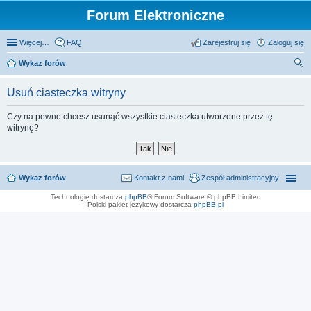
Forum Elektroniczne
Więcej…
FAQ
Zarejestruj się
Zaloguj się
Wykaz forów
zu
Usuń ciasteczka witryny
kaj
Czy na pewno chcesz usunąć wszystkie ciasteczka utworzone przez tę
witrynę?
Wykaz forów
Kontakt z nami
Zespół administracyjny
Technologię dostarcza
phpBB
® Forum Software © phpBB Limited
Polski pakiet językowy dostarcza
phpBB.pl