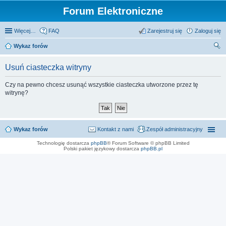
Forum Elektroniczne
Więcej…
FAQ
Zarejestruj się
Zaloguj się
Wykaz forów
zu
Usuń ciasteczka witryny
kaj
Czy na pewno chcesz usunąć wszystkie ciasteczka utworzone przez tę
witrynę?
Wykaz forów
Kontakt z nami
Zespół administracyjny
Technologię dostarcza
phpBB
® Forum Software © phpBB Limited
Polski pakiet językowy dostarcza
phpBB.pl