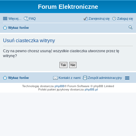
Forum Elektroniczne
Więcej…
FAQ
Zarejestruj się
Zaloguj się
Wykaz forów
zu
Usuń ciasteczka witryny
kaj
Czy na pewno chcesz usunąć wszystkie ciasteczka utworzone przez tę
witrynę?
Wykaz forów
Kontakt z nami
Zespół administracyjny
Technologię dostarcza
phpBB
® Forum Software © phpBB Limited
Polski pakiet językowy dostarcza
phpBB.pl