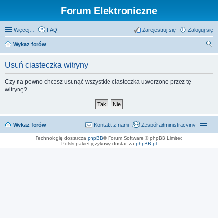
Forum Elektroniczne
Więcej…
FAQ
Zarejestruj się
Zaloguj się
Wykaz forów
zu
Usuń ciasteczka witryny
kaj
Czy na pewno chcesz usunąć wszystkie ciasteczka utworzone przez tę
witrynę?
Wykaz forów
Kontakt z nami
Zespół administracyjny
Technologię dostarcza
phpBB
® Forum Software © phpBB Limited
Polski pakiet językowy dostarcza
phpBB.pl