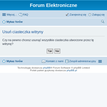
Forum Elektroniczne
Więcej…
FAQ
Zarejestruj się
Zaloguj się
Wykaz forów
zu
Usuń ciasteczka witryny
kaj
Czy na pewno chcesz usunąć wszystkie ciasteczka utworzone przez tę
witrynę?
Wykaz forów
Kontakt z nami
Zespół administracyjny
Technologię dostarcza
phpBB
® Forum Software © phpBB Limited
Polski pakiet językowy dostarcza
phpBB.pl