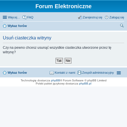
Forum Elektroniczne
Więcej…
FAQ
Zarejestruj się
Zaloguj się
Wykaz forów
zu
Usuń ciasteczka witryny
kaj
Czy na pewno chcesz usunąć wszystkie ciasteczka utworzone przez tę
witrynę?
Wykaz forów
Kontakt z nami
Zespół administracyjny
Technologię dostarcza
phpBB
® Forum Software © phpBB Limited
Polski pakiet językowy dostarcza
phpBB.pl