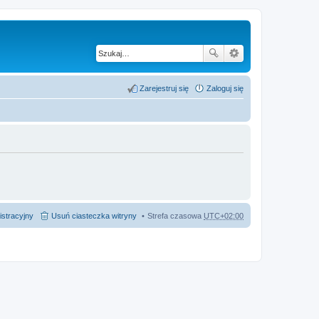
Zarejestruj się
Zaloguj się
istracyjny
Usuń ciasteczka witryny
Strefa czasowa
UTC+02:00