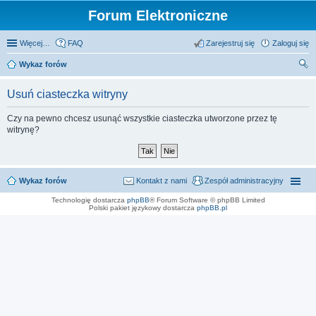
Forum Elektroniczne
Więcej…
FAQ
Zarejestruj się
Zaloguj się
Wykaz forów
zu
Usuń ciasteczka witryny
kaj
Czy na pewno chcesz usunąć wszystkie ciasteczka utworzone przez tę
witrynę?
Wykaz forów
Kontakt z nami
Zespół administracyjny
Technologię dostarcza
phpBB
® Forum Software © phpBB Limited
Polski pakiet językowy dostarcza
phpBB.pl