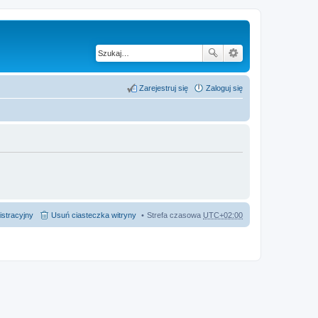
Zarejestruj się
Zaloguj się
istracyjny
Usuń ciasteczka witryny
Strefa czasowa
UTC+02:00