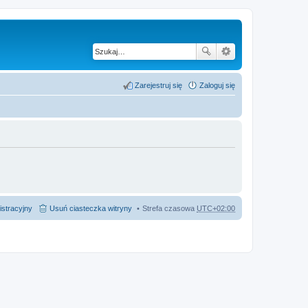
Zarejestruj się
Zaloguj się
istracyjny
Usuń ciasteczka witryny
Strefa czasowa
UTC+02:00