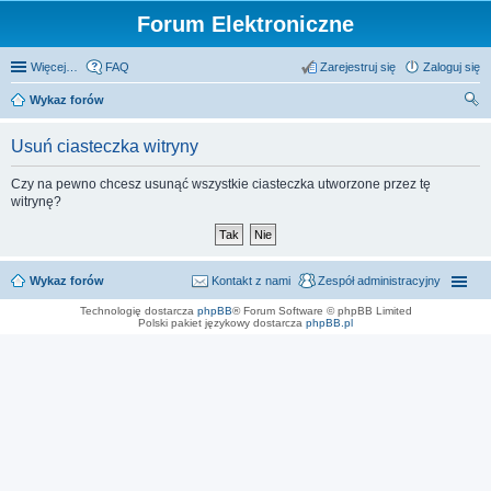
Forum Elektroniczne
Więcej…
FAQ
Zarejestruj się
Zaloguj się
Wykaz forów
zu
Usuń ciasteczka witryny
kaj
Czy na pewno chcesz usunąć wszystkie ciasteczka utworzone przez tę
witrynę?
Wykaz forów
Kontakt z nami
Zespół administracyjny
Technologię dostarcza
phpBB
® Forum Software © phpBB Limited
Polski pakiet językowy dostarcza
phpBB.pl