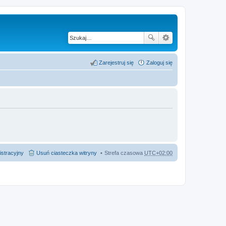
Zarejestruj się
Zaloguj się
istracyjny
Usuń ciasteczka witryny
Strefa czasowa
UTC+02:00