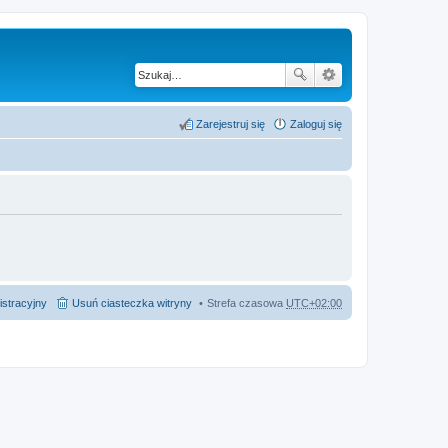
Zarejestruj się
Zaloguj się
istracyjny
Usuń ciasteczka witryny
Strefa czasowa
UTC+02:00