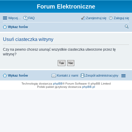
Forum Elektroniczne
Więcej…
FAQ
Zarejestruj się
Zaloguj się
Wykaz forów
zu
Usuń ciasteczka witryny
kaj
Czy na pewno chcesz usunąć wszystkie ciasteczka utworzone przez tę
witrynę?
Wykaz forów
Kontakt z nami
Zespół administracyjny
Technologię dostarcza
phpBB
® Forum Software © phpBB Limited
Polski pakiet językowy dostarcza
phpBB.pl