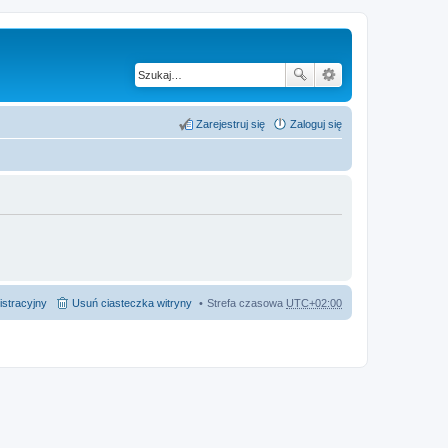
Zarejestruj się
Zaloguj się
istracyjny
Usuń ciasteczka witryny
Strefa czasowa
UTC+02:00