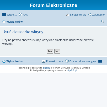
Forum Elektroniczne
Więcej…
FAQ
Zarejestruj się
Zaloguj się
Wykaz forów
zu
Usuń ciasteczka witryny
kaj
Czy na pewno chcesz usunąć wszystkie ciasteczka utworzone przez tę
witrynę?
Wykaz forów
Kontakt z nami
Zespół administracyjny
Technologię dostarcza
phpBB
® Forum Software © phpBB Limited
Polski pakiet językowy dostarcza
phpBB.pl