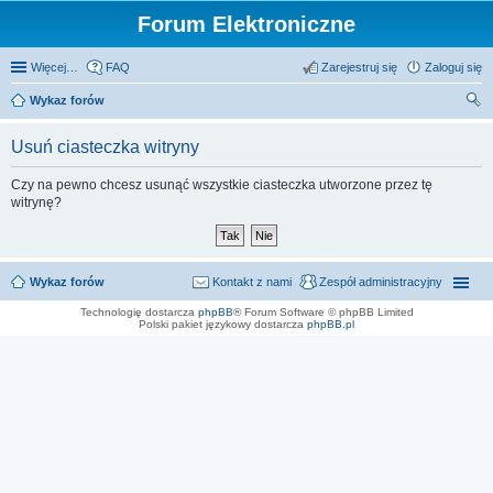
Forum Elektroniczne
Więcej…
FAQ
Zarejestruj się
Zaloguj się
Wykaz forów
zu
Usuń ciasteczka witryny
kaj
Czy na pewno chcesz usunąć wszystkie ciasteczka utworzone przez tę
witrynę?
Wykaz forów
Kontakt z nami
Zespół administracyjny
Technologię dostarcza
phpBB
® Forum Software © phpBB Limited
Polski pakiet językowy dostarcza
phpBB.pl