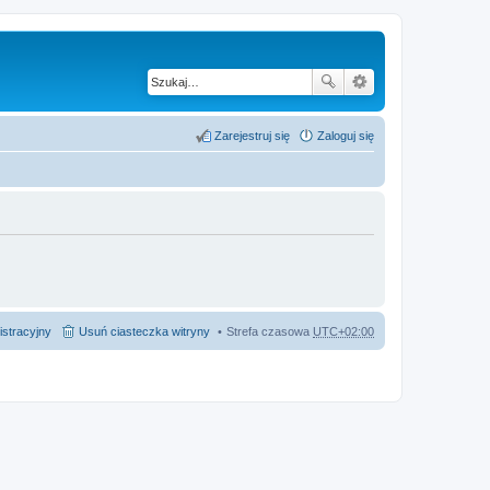
Zarejestruj się
Zaloguj się
istracyjny
Usuń ciasteczka witryny
Strefa czasowa
UTC+02:00