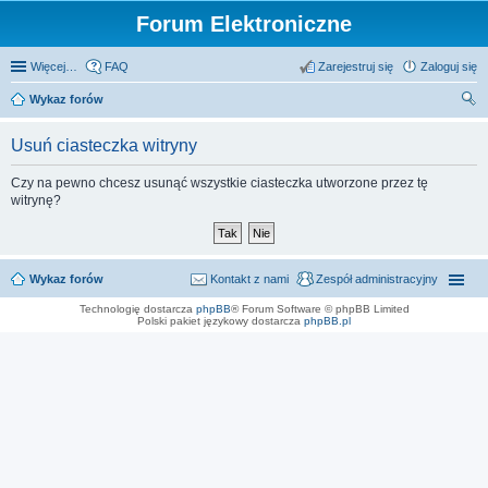
Forum Elektroniczne
Więcej…
FAQ
Zarejestruj się
Zaloguj się
Wykaz forów
zu
Usuń ciasteczka witryny
kaj
Czy na pewno chcesz usunąć wszystkie ciasteczka utworzone przez tę
witrynę?
Wykaz forów
Kontakt z nami
Zespół administracyjny
Technologię dostarcza
phpBB
® Forum Software © phpBB Limited
Polski pakiet językowy dostarcza
phpBB.pl