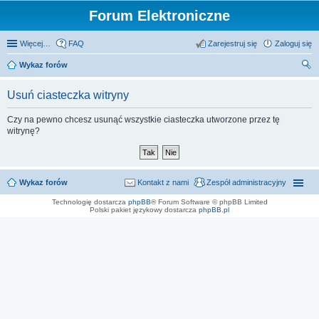
Forum Elektroniczne
Więcej…
FAQ
Zarejestruj się
Zaloguj się
Wykaz forów
zu
Usuń ciasteczka witryny
kaj
Czy na pewno chcesz usunąć wszystkie ciasteczka utworzone przez tę
witrynę?
Wykaz forów
Kontakt z nami
Zespół administracyjny
Technologię dostarcza
phpBB
® Forum Software © phpBB Limited
Polski pakiet językowy dostarcza
phpBB.pl