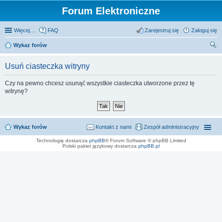
Forum Elektroniczne
Więcej…
FAQ
Zarejestruj się
Zaloguj się
Wykaz forów
zu
Usuń ciasteczka witryny
kaj
Czy na pewno chcesz usunąć wszystkie ciasteczka utworzone przez tę
witrynę?
Wykaz forów
Kontakt z nami
Zespół administracyjny
Technologię dostarcza
phpBB
® Forum Software © phpBB Limited
Polski pakiet językowy dostarcza
phpBB.pl